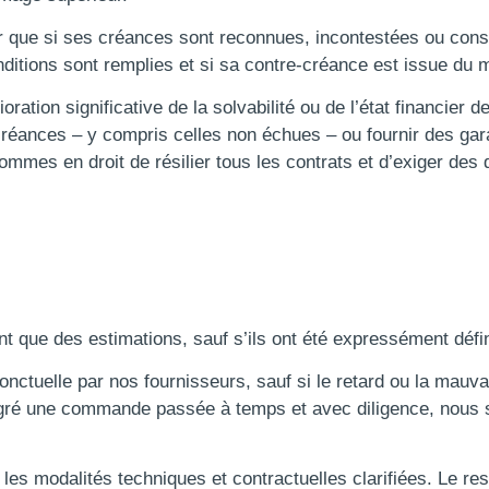
 que si ses créances sont reconnues, incontestées ou constat
nditions sont remplies et si sa contre-créance est issue du 
ration significative de la solvabilité ou de l’état financier 
créances – y compris celles non échues – ou fournir des gara
mmes en droit de résilier tous les contrats et d’exiger des
ont que des estimations, sauf s’ils ont été expressément déf
ponctuelle par nos fournisseurs, sauf si le retard ou la mauv
gré une commande passée à temps et avec diligence, nous so
les modalités techniques et contractuelles clarifiées. Le re